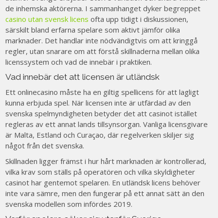
de inhemska aktörerna. I sammanhanget dyker begreppet
casino utan svensk licens
ofta upp tidigt i diskussionen,
särskilt bland erfarna spelare som aktivt jämför olika
marknader. Det handlar inte nödvändigtvis om att kringgå
regler, utan snarare om att förstå skillnaderna mellan olika
licenssystem och vad de innebär i praktiken.
Vad innebär det att licensen är utländsk
Ett onlinecasino måste ha en giltig spellicens för att lagligt
kunna erbjuda spel. När licensen inte är utfärdad av den
svenska spelmyndigheten betyder det att casinot istället
regleras av ett annat lands tillsynsorgan. Vanliga licensgivare
är Malta, Estland och Curaçao, där regelverken skiljer sig
något från det svenska.
Skillnaden ligger främst i hur hårt marknaden är kontrollerad,
vilka krav som ställs på operatören och vilka skyldigheter
casinot har gentemot spelaren. En utländsk licens behöver
inte vara sämre, men den fungerar på ett annat sätt än den
svenska modellen som infördes 2019.