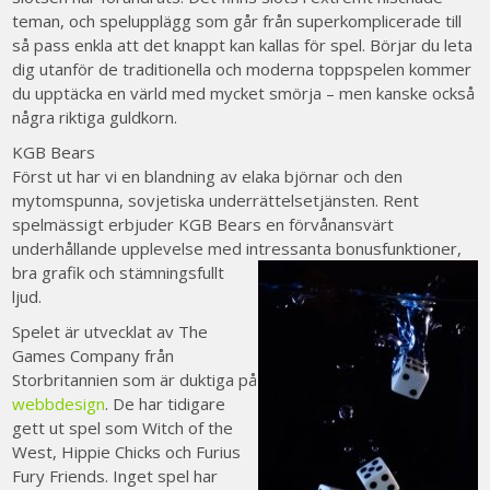
teman, och spelupplägg som går från superkomplicerade till
så pass enkla att det knappt kan kallas för spel. Börjar du leta
dig utanför de traditionella och moderna toppspelen kommer
du upptäcka en värld med mycket smörja – men kanske också
några riktiga guldkorn.
KGB Bears
Först ut har vi en blandning av elaka björnar och den
mytomspunna, sovjetiska underrättelsetjänsten. Rent
spelmässigt erbjuder KGB Bears en förvånansvärt
underhållande upplevelse med intressanta bonusfunktioner,
bra grafik o
ch stämningsfullt
ljud.
Spelet är utvecklat av The
Games Company från
Storbritannien som är duktiga på
webbdesign
. De har tidigare
gett ut spel som Witch of the
West, Hippie Chicks och Furius
Fury Friends. Inget spel har