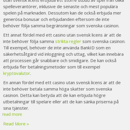
utan svensk licens erbjuda ett större utbud av spel från olika
spelleverantörer, inklusive de senaste och mest populära
spelen på marknaden. Dessutom kan de också erbjuda mer
generösa bonusar och erbjudanden eftersom de inte
behöver följa samma begränsningar som svenska casinon.
Ett annat fördel med ett casino utan svensk licens är att de
inte behöver följa samma
strikta regler
som svenska casinon.
Till exempel, behöver de inte använda BankID som en
säkerhetsåtgärd vid inloggning och uttag, vilket kan innebära
att processen går snabbare och smidigare. De kan också
erbjuda fler betalningsmetoder som till exempel
kryptovalutor
.
En annan fördel med ett casino utan svensk licens är att de
inte behöver betala samma höga skatter som svenska
casinon. Detta kan betyda att de kan erbjuda högre
utbetalningar till spelare eller att de kan sänka priserna på
sina tjänster.
read more
Read More »