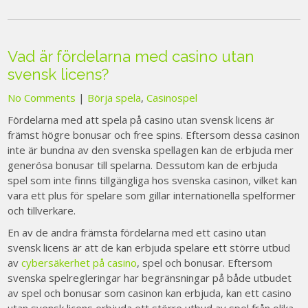
Vad är fördelarna med casino utan
svensk licens?
No Comments
|
Börja spela
,
Casinospel
Fördelarna med att spela på casino utan svensk licens är
främst högre bonusar och free spins. Eftersom dessa casinon
inte är bundna av den svenska spellagen kan de erbjuda mer
generösa bonusar till spelarna. Dessutom kan de erbjuda
spel som inte finns tillgängliga hos svenska casinon, vilket kan
vara ett plus för spelare som gillar internationella spelformer
och tillverkare.
En av de andra främsta fördelarna med ett casino utan
svensk licens är att de kan erbjuda spelare ett större utbud
av
cybersäkerhet på casino
, spel och bonusar. Eftersom
svenska spelregleringar har begränsningar på både utbudet
av spel och bonusar som casinon kan erbjuda, kan ett casino