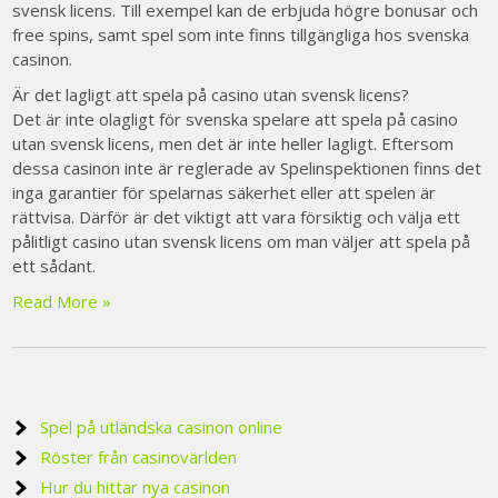
svensk licens. Till exempel kan de erbjuda högre bonusar och
free spins, samt spel som inte finns tillgängliga hos svenska
casinon.
Är det lagligt att spela på casino utan svensk licens?
Det är inte olagligt för svenska spelare att spela på casino
utan svensk licens, men det är inte heller lagligt. Eftersom
dessa casinon inte är reglerade av Spelinspektionen finns det
inga garantier för spelarnas säkerhet eller att spelen är
rättvisa. Därför är det viktigt att vara försiktig och välja ett
pålitligt casino utan svensk licens om man väljer att spela på
ett sådant.
Read More »
Spel på utländska casinon online
Röster från casinovärlden
Hur du hittar nya casinon