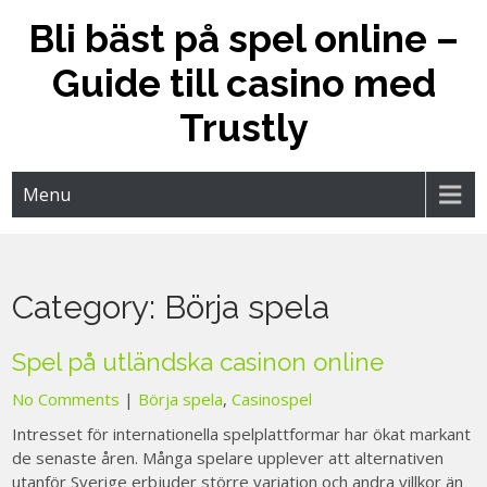
Skip
Bli bäst på spel online –
to
content
Guide till casino med
Trustly
Menu
Category:
Börja spela
Spel på utländska casinon online
No Comments
|
Börja spela
,
Casinospel
Intresset för internationella spelplattformar har ökat markant
de senaste åren. Många spelare upplever att alternativen
utanför Sverige erbjuder större variation och andra villkor än